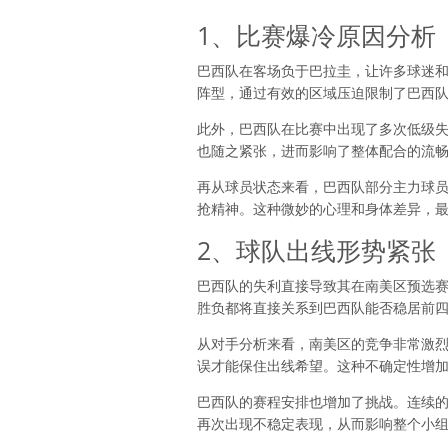
1、比赛爆冷原因分析
巴西队在客场负于巴拉圭，让许多球迷
阵型，通过有效的区域压迫限制了巴西
此外，巴西队在比赛中出现了多次低级
也随之紧张，进而影响了整体配合的流
再从球员状态来看，巴西队部分主力球
抢精神。这种微妙的心理和身体差异，
2、球队出线形势紧张
巴西队的失利直接导致其在南美区预选
胜负都将直接关系到巴西队能否稳居前
从对手分析来看，南美区的竞争非常激
误才能保住出线希望。这种不确定性增
巴西队的赛程安排也增加了挑战。连续
再次出现不稳定表现，从而影响整个小