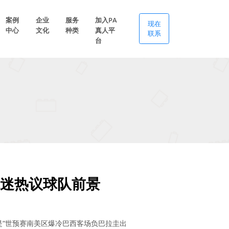
案例
企业
服务
加入PA
现在
中心
文化
种类
真人平
联系
台
迷热议球队前景
是“世预赛南美区爆冷巴西客场负巴拉圭出