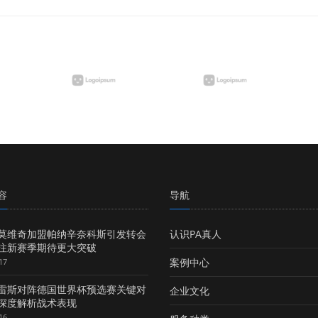
容
导航
莫维奇加盟帕纳辛奈科斯引发转会
认识PA真人
注新赛季期待更大突破
案例中心
17
雷斯对阵德国世界杯预选赛关键对
企业文化
深度解析战术表现
16