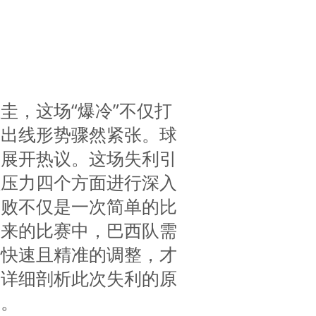
圭，这场“爆冷”不仅打
的出线形势骤然紧张。球
景展开热议。这场失利引
程压力四个方面进行深入
失败不仅是一次简单的比
未来的比赛中，巴西队需
出快速且精准的调整，才
度详细剖析此次失利的原
角。