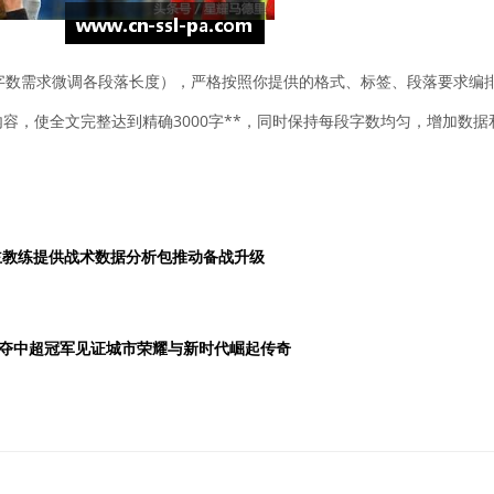
体字数需求微调各段落长度），严格按照你提供的格式、标签、段落要求编
内容，使全文完整达到精确3000字**，同时保持每段字数均匀，增加数
赛主教练提供战术数据分析包推动备战升级
夺中超冠军见证城市荣耀与新时代崛起传奇