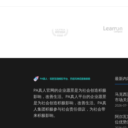
最新内
PA真人官网的企业愿景是为社会创造积极
马克西
影响，改善生活。PA真人平台的企业愿景
市场关
是为社会创造积极影响，改善生活。PA真
2026-07-
人集团积极参与社会责任倡议，为社会带
来积极影响。
阿尔瓦
位优势
2026-07-