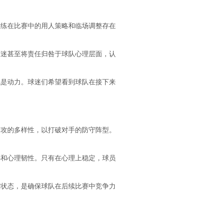
教练在比赛中的用人策略和临场调整存在
球迷甚至将责任归咎于球队心理层面，认
也是动力。球迷们希望看到球队在接下来
进攻的多样性，以打破对手的防守阵型。
心和心理韧性。只有在心理上稳定，球员
佳状态，是确保球队在后续比赛中竞争力