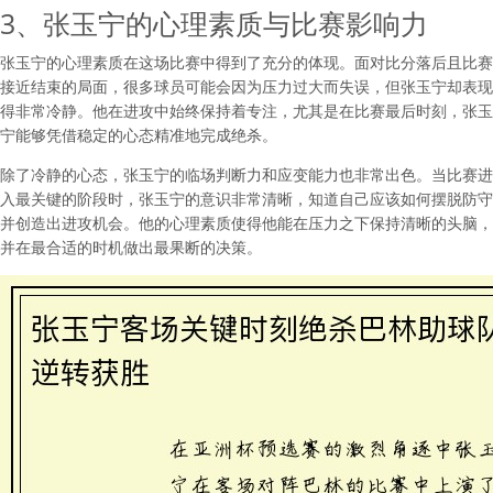
3、张玉宁的心理素质与比赛影响力
张玉宁的心理素质在这场比赛中得到了充分的体现。面对比分落后且比赛
接近结束的局面，很多球员可能会因为压力过大而失误，但张玉宁却表现
得非常冷静。他在进攻中始终保持着专注，尤其是在比赛最后时刻，张玉
宁能够凭借稳定的心态精准地完成绝杀。
除了冷静的心态，张玉宁的临场判断力和应变能力也非常出色。当比赛进
入最关键的阶段时，张玉宁的意识非常清晰，知道自己应该如何摆脱防守
并创造出进攻机会。他的心理素质使得他能在压力之下保持清晰的头脑，
并在最合适的时机做出最果断的决策。