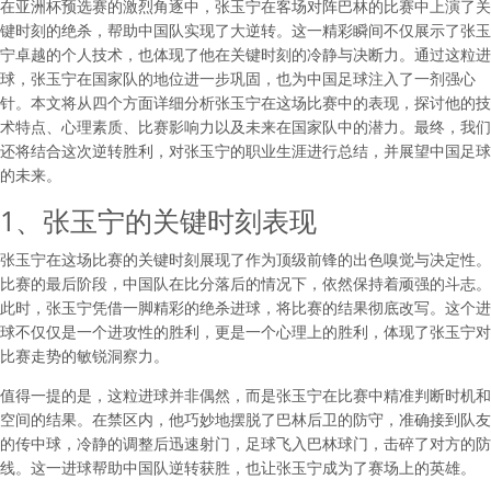
在亚洲杯预选赛的激烈角逐中，张玉宁在客场对阵巴林的比赛中上演了关
键时刻的绝杀，帮助中国队实现了大逆转。这一精彩瞬间不仅展示了张玉
宁卓越的个人技术，也体现了他在关键时刻的冷静与决断力。通过这粒进
球，张玉宁在国家队的地位进一步巩固，也为中国足球注入了一剂强心
针。本文将从四个方面详细分析张玉宁在这场比赛中的表现，探讨他的技
术特点、心理素质、比赛影响力以及未来在国家队中的潜力。最终，我们
还将结合这次逆转胜利，对张玉宁的职业生涯进行总结，并展望中国足球
的未来。
1、张玉宁的关键时刻表现
张玉宁在这场比赛的关键时刻展现了作为顶级前锋的出色嗅觉与决定性。
比赛的最后阶段，中国队在比分落后的情况下，依然保持着顽强的斗志。
此时，张玉宁凭借一脚精彩的绝杀进球，将比赛的结果彻底改写。这个进
球不仅仅是一个进攻性的胜利，更是一个心理上的胜利，体现了张玉宁对
比赛走势的敏锐洞察力。
值得一提的是，这粒进球并非偶然，而是张玉宁在比赛中精准判断时机和
空间的结果。在禁区内，他巧妙地摆脱了巴林后卫的防守，准确接到队友
的传中球，冷静的调整后迅速射门，足球飞入巴林球门，击碎了对方的防
线。这一进球帮助中国队逆转获胜，也让张玉宁成为了赛场上的英雄。