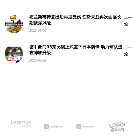
布兰斯韦特复出后再度受伤 伤势未愈再次面临长
上一
期缺席风险
篇
2026-05-07
德甲豪门RB莱比锡正式签下日本前锋 助力球队进
下一
攻阵容升级
篇
2026-05-08