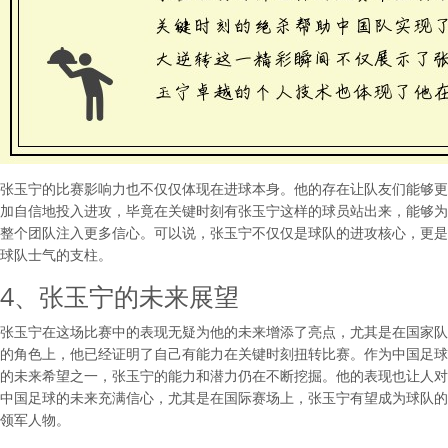
张玉宁的比赛影响力也不仅仅体现在进球本身。他的存在让队友们能够更
加自信地投入进攻，毕竟在关键时刻有张玉宁这样的球员站出来，能够为
整个团队注入更多信心。可以说，张玉宁不仅仅是球队的进攻核心，更是
球队士气的支柱。
4、张玉宁的未来展望
张玉宁在这场比赛中的表现无疑为他的未来增添了亮点，尤其是在国家队
的角色上，他已经证明了自己有能力在关键时刻扭转比赛。作为中国足球
的未来希望之一，张玉宁的能力和潜力仍在不断挖掘。他的表现也让人对
中国足球的未来充满信心，尤其是在国际赛场上，张玉宁有望成为球队的
领军人物。