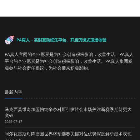
PA真人官网的企业愿景是为社会创造积极影响，改善生活。PA真人
平台的企业愿景是为社会创造积极影响，改善生活。PA真人集团积
极参与社会责任倡议，为社会带来积极影响。
最新内容
马克西莫维奇加盟帕纳辛奈科斯引发转会市场关注新赛季期待更大
突破
2026-07-17
阿尔瓦雷斯对阵德国世界杯预选赛关键对位优势深度解析战术表现
2026-07-16