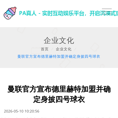
企业文化
首页
/
企业文化
/
曼联官方宣布德里赫特加盟并确定身披四号球衣
曼联官方宣布德里赫特加盟并确
定身披四号球衣
2026-05-10 10:20:56