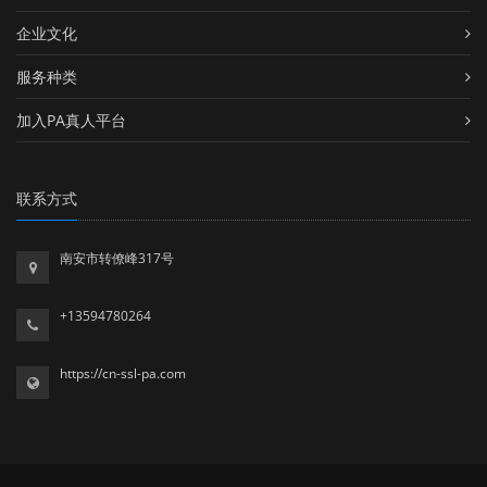
企业文化
服务种类
加入PA真人平台
联系方式
南安市转僚峰317号
+13594780264
https://cn-ssl-pa.com