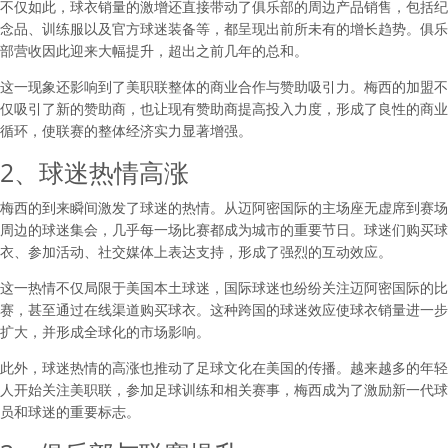
不仅如此，球衣销量的激增还直接带动了俱乐部的周边产品销售，包括纪
念品、训练服以及官方球迷装备等，都呈现出前所未有的增长趋势。俱乐
部营收因此迎来大幅提升，超出之前几年的总和。
这一现象还影响到了美职联整体的商业合作与赞助吸引力。梅西的加盟不
仅吸引了新的赞助商，也让现有赞助商提高投入力度，形成了良性的商业
循环，使联赛的整体经济实力显著增强。
2、球迷热情高涨
梅西的到来瞬间激发了球迷的热情。从迈阿密国际的主场座无虚席到赛场
周边的球迷集会，几乎每一场比赛都成为城市的重要节日。球迷们购买球
衣、参加活动、社交媒体上表达支持，形成了强烈的互动效应。
这一热情不仅局限于美国本土球迷，国际球迷也纷纷关注迈阿密国际的比
赛，甚至通过在线渠道购买球衣。这种跨国的球迷效应使球衣销量进一步
扩大，并形成全球化的市场影响。
此外，球迷热情的高涨也推动了足球文化在美国的传播。越来越多的年轻
人开始关注美职联，参加足球训练和相关赛事，梅西成为了激励新一代球
员和球迷的重要标志。