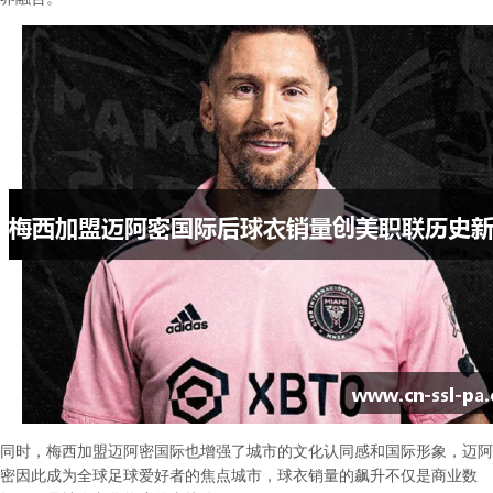
同时，梅西加盟迈阿密国际也增强了城市的文化认同感和国际形象，迈阿
密因此成为全球足球爱好者的焦点城市，球衣销量的飙升不仅是商业数