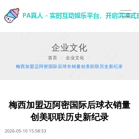
企业文化
首页
/
企业文化
/
梅西加盟迈阿密国际后球衣销量创美职联历史新纪录
梅西加盟迈阿密国际后球衣销量
创美职联历史新纪录
2026-05-10 15:58:53