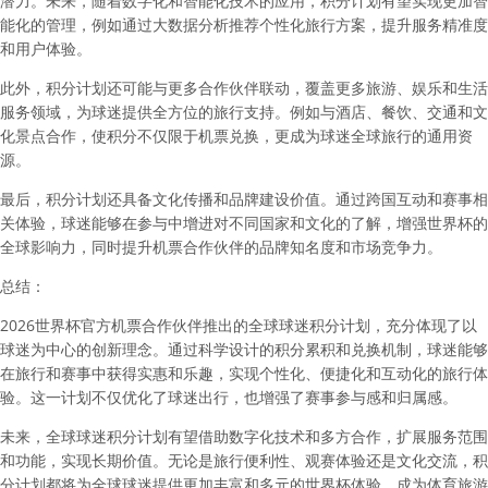
潜力。未来，随着数字化和智能化技术的应用，积分计划有望实现更加智
能化的管理，例如通过大数据分析推荐个性化旅行方案，提升服务精准度
和用户体验。
此外，积分计划还可能与更多合作伙伴联动，覆盖更多旅游、娱乐和生活
服务领域，为球迷提供全方位的旅行支持。例如与酒店、餐饮、交通和文
化景点合作，使积分不仅限于机票兑换，更成为球迷全球旅行的通用资
源。
最后，积分计划还具备文化传播和品牌建设价值。通过跨国互动和赛事相
关体验，球迷能够在参与中增进对不同国家和文化的了解，增强世界杯的
全球影响力，同时提升机票合作伙伴的品牌知名度和市场竞争力。
总结：
2026世界杯官方机票合作伙伴推出的全球球迷积分计划，充分体现了以
球迷为中心的创新理念。通过科学设计的积分累积和兑换机制，球迷能够
在旅行和赛事中获得实惠和乐趣，实现个性化、便捷化和互动化的旅行体
验。这一计划不仅优化了球迷出行，也增强了赛事参与感和归属感。
未来，全球球迷积分计划有望借助数字化技术和多方合作，扩展服务范围
和功能，实现长期价值。无论是旅行便利性、观赛体验还是文化交流，积
分计划都将为全球球迷提供更加丰富和多元的世界杯体验，成为体育旅游