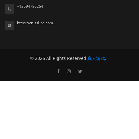
+13594780264
https://cn-ssl-pa.com
© 2026 All Rights Reserved
真人游戏
.