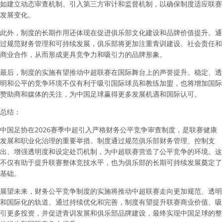
如建立动态审查机制、引入第三方审计和监督机制，以确保制度适应联赛
发展变化。
此外，制度的长期作用还体现在促进俱乐部文化建设和品牌价值提升。通
过规范财务管理和可持续发展，俱乐部将更加注重青训建设、社会责任和
商业合作，从而形成更具竞争力和吸引力的品牌形象。
最后，制度的实施有望推动中超联赛在国际舞台上的声誉提升。稳定、透
明和公平的竞争环境不仅有利于吸引国际球员和教练加盟，也将增加国际
赞助商和媒体的关注，为中国足球赢得更多发展机遇和国际认可。
总结：
中国足协在2026赛季中超引入严格财务公平竞争审查制度，是联赛健康
发展和职业化治理的重要举措。制度通过规范俱乐部财务管理、控制支
出、增强透明度和设定处罚机制，为中超联赛营造了公平竞争的环境。这
不仅有助于提升联赛整体竞技水平，也为俱乐部的长期可持续发展奠定了
基础。
展望未来，财务公平竞争制度的实施将推动中超联赛走向更加规范、透明
和国际化的轨道。通过持续优化和完善，制度有望提升联赛商业价值、吸
引更多投资，并促进青训发展和俱乐部品牌建设，最终实现中国足球的整