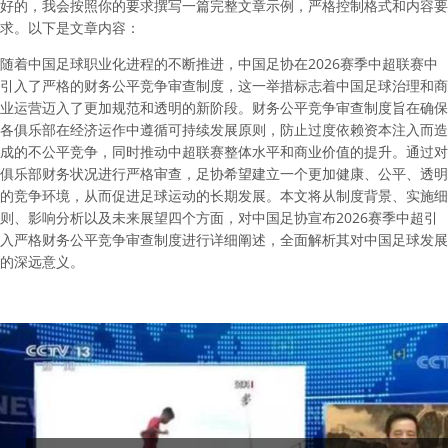
好的，我会按照你的要求撰写一篇完整文章示例，严格控制格式和内容要
求。以下是文章内容：
随着中国足球职业化进程的不断推进，中国足协在2026赛季中超联赛中
引入了严格的财务公平竞争审查制度，这一举措标志着中国足球治理和商
业运营迈入了更加规范和透明的新阶段。财务公平竞争审查制度旨在确保
各俱乐部在经济运作中遵循可持续发展原则，防止过度依赖资本注入而造
成的不公平竞争，同时推动中超联赛整体水平和商业价值的提升。通过对
俱乐部财务状况进行严格审查，足协希望建立一个更加健康、公平、透明
的竞争环境，从而促进足球运动的长期发展。本文将从制度背景、实施细
则、影响分析以及未来展望四个方面，对中国足协宣布2026赛季中超引
入严格财务公平竞争审查制度进行详细阐述，全面解析其对中国足球发展
的深远意义。