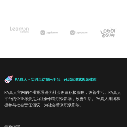
PA真人官网的企业愿景是为社会创造积极影响，改善生活。PA真人
平台的企业愿景是为社会创造积极影响，改善生活。PA真人集团积
极参与社会责任倡议，为社会带来积极影响。
最新内容