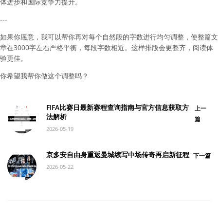
体进步和国际竞争力提升。
---
如果你愿意，我可以帮你再对每个自然段的字数进行均匀调整，使整篇文
章在3000字左右严格平衡，每段字数相近。这样排版会更整齐，阅读体
验更佳。
你希望我帮你做这个调整吗？
FIFA比赛日最新赛程查询指南与官方信息获取方
上一
法解析
篇
2026-05-19
京多安自由身重返曼城续写中场传奇再启新征程
下一篇
2026-05-22