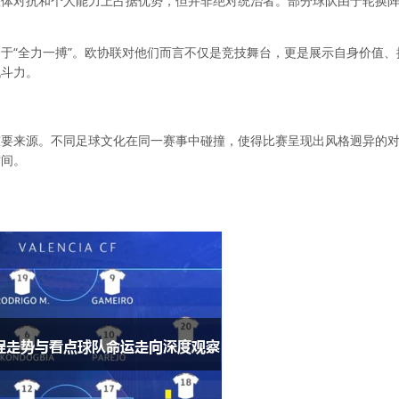
整体对抗和个人能力上占据优势，但并非绝对统治者。部分球队由于轮换
于“全力一搏”。欧协联对他们而言不仅是竞技舞台，更是展示自身价值
战斗力。
重要来源。不同足球文化在同一赛事中碰撞，使得比赛呈现出风格迥异的
空间。