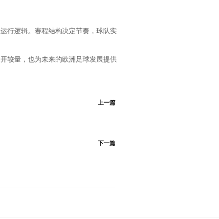
的运行逻辑。赛程结构决定节奏，球队实
展开较量，也为未来的欧洲足球发展提供
上一篇
下一篇