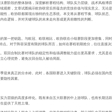
淘汰赛阶段的整体脉络，深度解析赛程结构、球队实力层级、战术风格博
持续观察，文章试图揭示欧协联背后所蕴含的竞技价值与现实意义。无论
可能性，欧协联都展现出独特的生态系统。本文将从赛程节奏、球队状态
的内在逻辑，并对关键球队的未来走向形成更具前瞻性的判断。
势的第一把钥匙。与欧冠、欧联相比，欧协联在小组赛阶段更加密集，同
的特点。对于阵容深度有限的球队而言，如何在赛程初期抢分，往往直接
现。双回合制比赛对球队的稳定性和临场调整能力提出更高要求，尤其是
建立心理优势，避免次回合陷入被动局面。
春季迎来真正的分水岭。此时，各国联赛进入关键阶段，球队必须在国内
重要隐性因素。
队实力层级的高度多样化。既有来自五大联赛的中上游球队，也有长期活
产生提供了天然土壤。