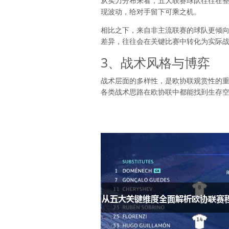
从实力分布来看，五大联赛球队往往在
现波动，给对手留下可乘之机。
相比之下，来自非主流联赛的球队更倾向
差异，往往会在关键比赛中转化为实际
3、战术风格与博弈
战术层面的多样性，是欧协联观赏性的
各类战术思路在欧协联中都能找到生存