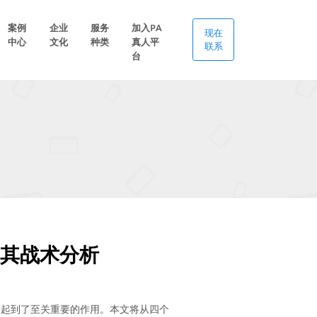
案例
企业
服务
加入PA
现在
中心
文化
种类
真人平
联系
台
其战术分析
端起到了至关重要的作用。本文将从四个