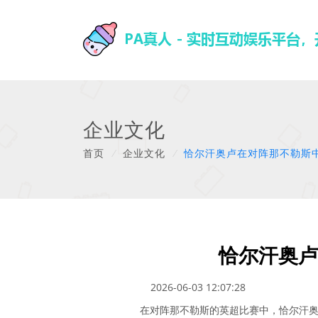
企业文化
首页
/
企业文化
/
恰尔汗奥卢在对阵那不勒斯
恰尔汗奥卢
2026-06-03 12:07:28
在对阵那不勒斯的英超比赛中，恰尔汗