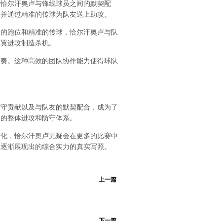
。恰尔汗奥卢与锋线球员之间的默契配
，并通过精准的传球为队友送上助攻。
断的跑位和精准的传球，恰尔汗奥卢与队
两翼进攻制造杀机。
节奏。这种高效的团队协作能力使得球队
防守贡献以及与队友的默契配合，成为了
大的整体进攻和防守体系。
变化，恰尔汗奥卢无疑会在更多的比赛中
上逐渐展现出的综合实力的真实写照。
上一篇
下一篇