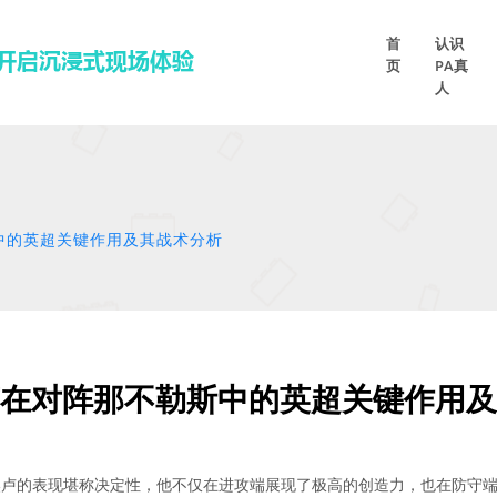
首
认识
页
PA真
人
中的英超关键作用及其战术分析
在对阵那不勒斯中的英超关键作用及
奥卢的表现堪称决定性，他不仅在进攻端展现了极高的创造力，也在防守