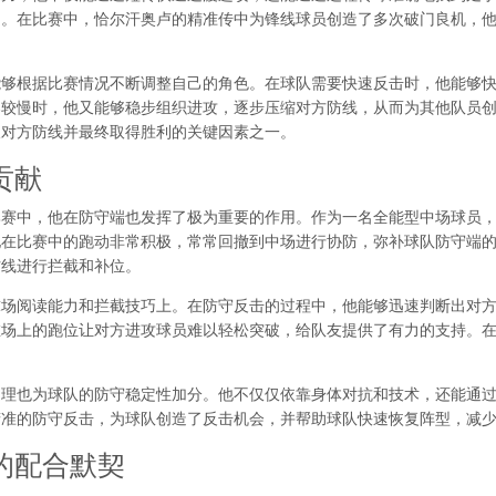
力。在比赛中，恰尔汗奥卢的精准传中为锋线球员创造了多次破门良机，
能够根据比赛情况不断调整自己的角色。在球队需要快速反击时，他能够
奏较慢时，他又能够稳步组织进攻，逐步压缩对方防线，从而为其他队员
破对方防线并最终取得胜利的关键因素之一。
贡献
比赛中，他在防守端也发挥了极为重要的作用。作为一名全能型中场球员
他在比赛中的跑动非常积极，常常回撤到中场进行协防，弥补球队防守端
防线进行拦截和补位。
球场阅读能力和拦截技巧上。在防守反击的过程中，他能够迅速判断出对
在场上的跑位让对方进攻球员难以轻松突破，给队友提供了有力的支持。
处理也为球队的防守稳定性加分。他不仅仅依靠身体对抗和技术，还能通
精准的防守反击，为球队创造了反击机会，并帮助球队快速恢复阵型，减
的配合默契