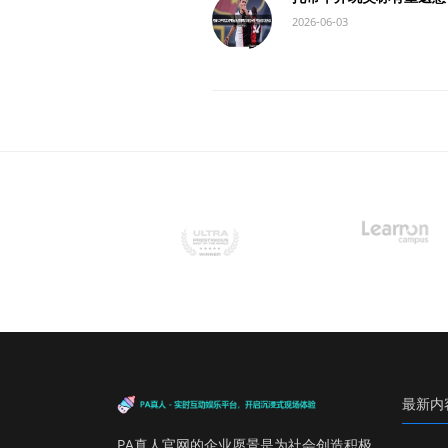
2026-06-03
最新内
PA真人官网的企业愿景是为社会创造积极