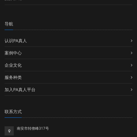
导航
认识PA真人
案例中心
企业文化
服务种类
加入PA真人平台
联系方式
南安市转僚峰317号