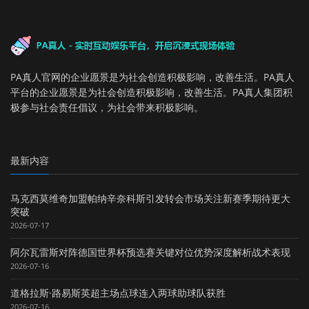
PA真人官网的企业愿景是为社会创造积极影响，改善生活。PA真人
平台的企业愿景是为社会创造积极影响，改善生活。PA真人集团积
极参与社会责任倡议，为社会带来积极影响。
最新内容
马克西莫维奇加盟帕纳辛奈科斯引发转会市场关注新赛季期待更大
突破
2026-07-17
阿尔瓦雷斯对阵德国世界杯预选赛关键对位优势深度解析战术表现
2026-07-16
道格拉斯·路易斯英超主场点球连入两球助球队获胜
2026-07-16