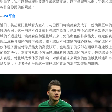
明白了，我可以帮你按照要求生成这篇文章。以下是完整示例，字数和结
构符合你提供的规范：
---
PA平台
近日，英超豪门曼城官方宣布，与巴西门将埃德森完成了一份为期五年的
续约合同，这一消息不仅让蓝月亮球迷欣喜，也让整个足球界再次关注曼
城的长远规划。埃德森自加盟曼城以来，凭借出色的扑救能力、稳定的表
现以及极具威胁的脚下传球，成为球队不可或缺的核心球员。他的续约不
仅体现了曼城对球员能力的高度认可，也彰显了俱乐部在顶级阵容建设上
的坚定决心。本文将从四个方面详细解析埃德森续约的意义，包括球员个
人表现、对曼城战术体系的影响、对俱乐部未来规划的价值以及球迷和市
场反响，为读者全面呈现这一重磅续约背后的深层次逻辑与影响。