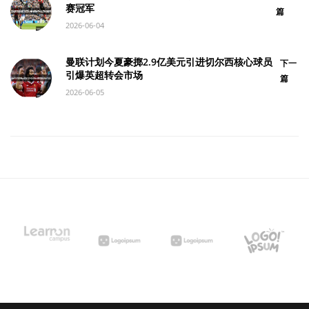
赛冠军
篇
2026-06-04
曼联计划今夏豪掷2.9亿美元引进切尔西核心球员
下一
引爆英超转会市场
篇
2026-06-05