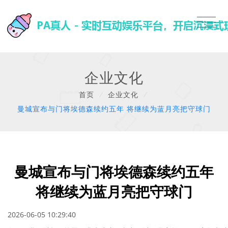
企业文化
首页
/
企业文化
/
曼城宣布与门将埃德森续约五年 将继续为蓝月亮把守球门
曼城宣布与门将埃德森续约五年
将继续为蓝月亮把守球门
2026-06-05 10:29:40