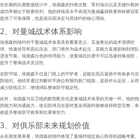
在长期的比赛数据统计中，埃德森的扑救次数、零封场次以及关键扑救的
成功率都位于联赛前列。他的持续高水平表现为曼城赢得联赛和杯赛冠军
提供了可靠保障，也是俱乐部决定与其续约的核心理由。
2、对曼城战术体系影响
埃德森的续约对于曼城战术体系具有重要意义。瓜迪奥拉的战术强调控
球、快速传导和高位压迫，而门将作为战术起点，其能力直接影响到球队
进攻节奏。埃德森出色的传球能力，使曼城在比赛中可以迅速转换攻防，
提升了整体战术灵活性。
在防守端，埃德森不仅是门线上的守护者，还能在高压逼抢中有效参与后
防组织。他经常通过判断对手跑位和预判射门线路，提前作出反应，从而
减少防线压力，增强球队整体防守稳定性。
此外，埃德森与后卫线的默契配合也是曼城战术体系的关键一环。他的指
挥能力和沟通能力，使后防球员在面对复杂局面时能够保持阵型完整，有
效提升整体防守效率和比赛掌控力。
3、对俱乐部未来规划价值
从长期发展来看，埃德森的续约体现了曼城对稳定核心阵容的战略考量。