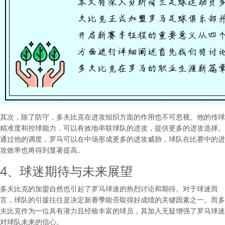
其次，除了防守，多夫比克在进攻组织方面的作用也不可忽视。他的传球
精准度和控球能力，可以有效地串联球队的进攻，提供更多的进攻选择。
通过他的调度，罗马可以在中场形成更多的进攻威胁，球队在比赛中的进
攻效率也将得到显著提高。
4、球迷期待与未来展望
多夫比克的加盟自然也引起了罗马球迷的热烈讨论和期待。对于球迷而
言，球队的引援往往是决定新赛季能否取得好成绩的关键因素之一。而多
夫比克作为一位具有潜力且经验丰富的球员，其加入无疑增强了罗马球迷
对球队未来的信心。