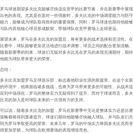
罗马球迷期望多夫比克能够尽快适应意甲的比赛节奏，并在新赛季中展现
出色的表现。尤其是在面对一些强敌时，多夫比克的中场调度能力与防守
能力，能够成为球队取得胜利的重要保障。同时，罗马球迷也期待他能够
与队内其他核心球员形成默契，带领球队在意甲赛场上走得更远。
展望未来，罗马在多夫比克的加盟后，将有更多的战术选择和灵活性。在
比赛中，球队能够更加灵活地进行战术调整，球员之间的配合更加流畅。
随着新赛季的到来，球迷们无疑对多夫比克在罗马的表现充满期待，期待
他能为球队带来更大的荣誉。
总结：
多夫比克加盟罗马足球俱乐部，标志着他职业生涯的新篇章。在这个全新
的环境中，他将面临诸多挑战，也将为罗马带来更多的可能性。从战术适
应到中场强化，罗马的整体实力无疑得到了提升。而对于球迷而言，多夫
比克的加入是对球队未来的一次强有力的支持。
可以说，随着多夫比克的加盟，罗马在新赛季中无论是整体实力还是比赛
策略都将得到显著提升。球迷们期待他能够尽快融入球队，并与队友们共
同为罗马争取更高的荣誉。未来几年，罗马的中场实力将因多夫比克而变
得更加坚韧，为球队在欧洲赛场的表现增添亮色。