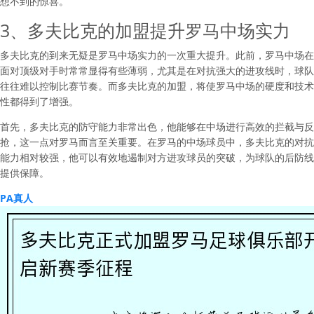
想不到的惊喜。
3、多夫比克的加盟提升罗马中场实力
多夫比克的到来无疑是罗马中场实力的一次重大提升。此前，罗马中场在
面对顶级对手时常常显得有些薄弱，尤其是在对抗强大的进攻线时，球队
往往难以控制比赛节奏。而多夫比克的加盟，将使罗马中场的硬度和技术
性都得到了增强。
首先，多夫比克的防守能力非常出色，他能够在中场进行高效的拦截与反
抢，这一点对罗马而言至关重要。在罗马的中场球员中，多夫比克的对抗
能力相对较强，他可以有效地遏制对方进攻球员的突破，为球队的后防线
提供保障。
PA真人