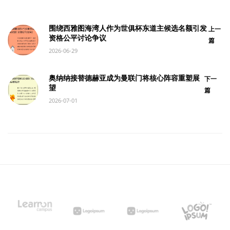
围绕西雅图海湾人作为世俱杯东道主候选名额引发
上一
资格公平讨论争议
篇
2026-06-29
奥纳纳接替德赫亚成为曼联门将核心阵容重塑展
下一
望
篇
2026-07-01