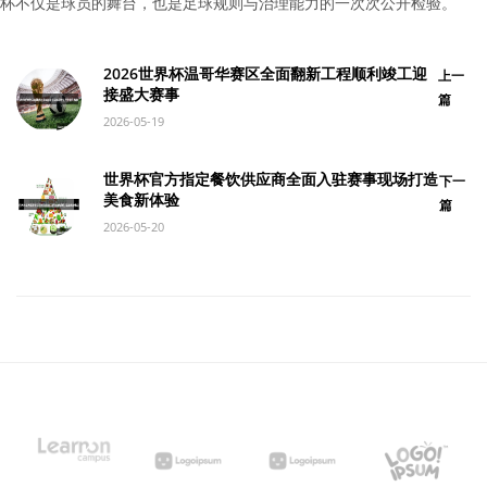
杯不仅是球员的舞台，也是足球规则与治理能力的一次次公开检验。
2026世界杯温哥华赛区全面翻新工程顺利竣工迎
上一
接盛大赛事
篇
2026-05-19
世界杯官方指定餐饮供应商全面入驻赛事现场打造
下一
美食新体验
篇
2026-05-20