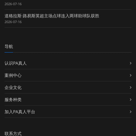
2026-07-16
道格拉斯·路易斯英超主场点球连入两球助球队获胜
2026-07-16
导航
认识PA真人
案例中心
企业文化
服务种类
加入PA真人平台
联系方式