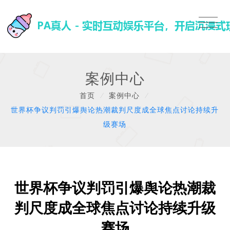
案例中心
首页
/
案例中心
/
世界杯争议判罚引爆舆论热潮裁判尺度成全球焦点讨论持续升
级赛场
世界杯争议判罚引爆舆论热潮裁
判尺度成全球焦点讨论持续升级
赛场