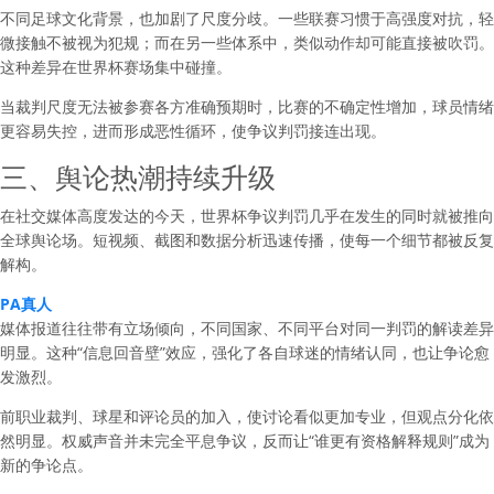
不同足球文化背景，也加剧了尺度分歧。一些联赛习惯于高强度对抗，轻
微接触不被视为犯规；而在另一些体系中，类似动作却可能直接被吹罚。
这种差异在世界杯赛场集中碰撞。
当裁判尺度无法被参赛各方准确预期时，比赛的不确定性增加，球员情绪
更容易失控，进而形成恶性循环，使争议判罚接连出现。
三、舆论热潮持续升级
在社交媒体高度发达的今天，世界杯争议判罚几乎在发生的同时就被推向
全球舆论场。短视频、截图和数据分析迅速传播，使每一个细节都被反复
解构。
PA真人
媒体报道往往带有立场倾向，不同国家、不同平台对同一判罚的解读差异
明显。这种“信息回音壁”效应，强化了各自球迷的情绪认同，也让争论愈
发激烈。
前职业裁判、球星和评论员的加入，使讨论看似更加专业，但观点分化依
然明显。权威声音并未完全平息争议，反而让“谁更有资格解释规则”成为
新的争论点。