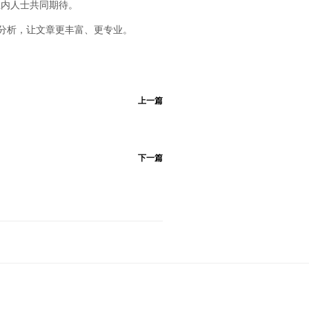
业内人士共同期待。
术分析，让文章更丰富、更专业。
上一篇
下一篇