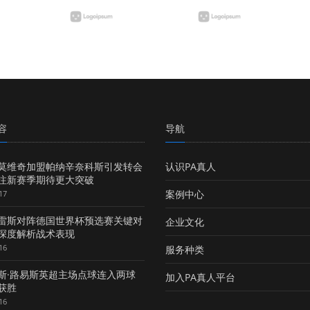
容
导航
莫维奇加盟帕纳辛奈科斯引发转会
认识PA真人
注新赛季期待更大突破
案例中心
17
雷斯对阵德国世界杯预选赛关键对
企业文化
深度解析战术表现
16
服务种类
斯·路易斯英超主场点球连入两球
加入PA真人平台
获胜
16