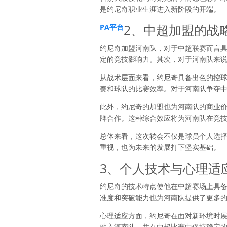
是约尼奇职业生涯进入新阶段的开端。
2、中超加盟的战
PA平台
约尼奇加盟河南队，对于中超联赛而言
定的竞技影响力。其次，对于河南队来
从战术层面来看，约尼奇具备出色的控
奏和球队的比赛效率。对于河南队争夺
此外，约尼奇的加盟也为河南队的商业
牌合作。这种综合效应将为河南队在竞
总体来看，这次转会不仅是球员个人选
重视，也为未来的发展打下坚实基础。
3、个人技术与心理适
约尼奇的技术特点使他在中超赛场上具
准度和突破能力也为河南队提供了更多
心理适应方面，约尼奇在面对新环境时
融入河南队，并在中超比赛中保持稳定