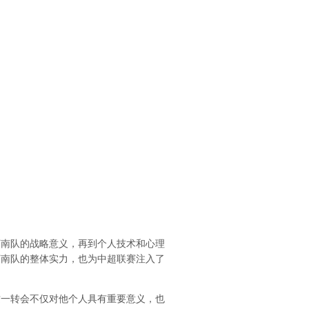
河南队的战略意义，再到个人技术和心理
河南队的整体实力，也为中超联赛注入了
这一转会不仅对他个人具有重要意义，也