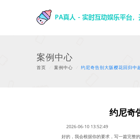
案例中心
首页
/
案例中心
/
约尼奇告别大阪樱花回归中
约尼奇
2026-06-10 13:52:49
好的，我会根据你的要求，写一篇完整的