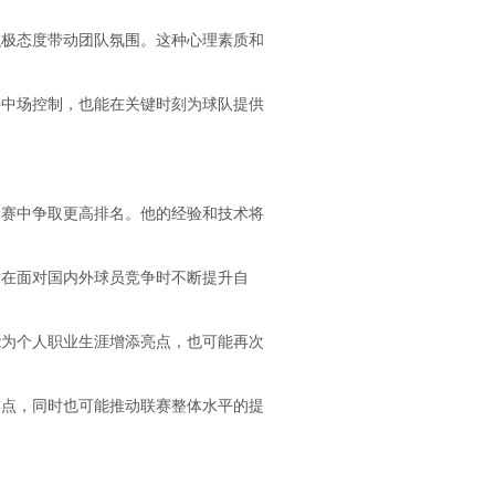
积极态度带动团队氛围。这种心理素质和
善中场控制，也能在关键时刻为球队提供
联赛中争取更高排名。他的经验和技术将
时在面对国内外球员竞争时不断提升自
能为个人职业生涯增添亮点，也可能再次
焦点，同时也可能推动联赛整体水平的提