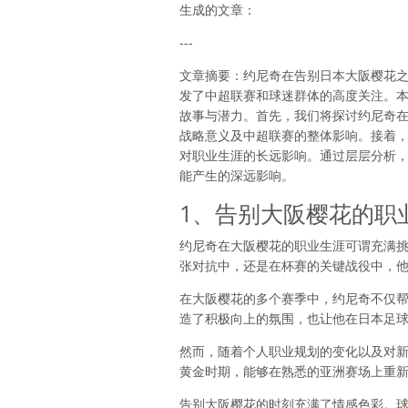
生成的文章：
---
文章摘要：约尼奇在告别日本大阪樱花
发了中超联赛和球迷群体的高度关注。
故事与潜力。首先，我们将探讨约尼奇
战略意义及中超联赛的整体影响。接着
对职业生涯的长远影响。通过层层分析
能产生的深远影响。
1、告别大阪樱花的职
约尼奇在大阪樱花的职业生涯可谓充满
张对抗中，还是在杯赛的关键战役中，
在大阪樱花的多个赛季中，约尼奇不仅
造了积极向上的氛围，也让他在日本足
然而，随着个人职业规划的变化以及对
黄金时期，能够在熟悉的亚洲赛场上重
告别大阪樱花的时刻充满了情感色彩。