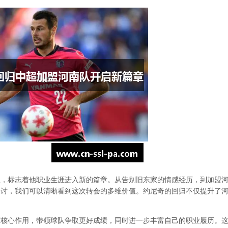
队，标志着他职业生涯进入新的篇章。从告别旧东家的情感经历，到加盟
探讨，我们可以清晰看到这次转会的多维价值。约尼奇的回归不仅提升了
挥核心作用，带领球队争取更好成绩，同时进一步丰富自己的职业履历。