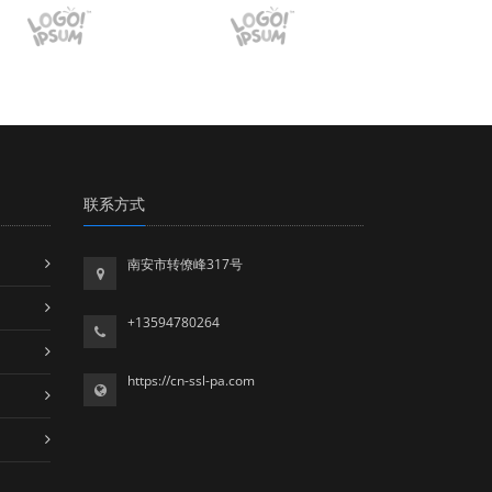
联系方式
南安市转僚峰317号
+13594780264
https://cn-ssl-pa.com