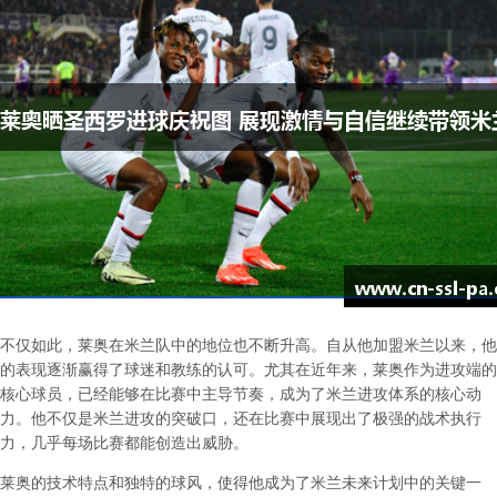
不仅如此，莱奥在米兰队中的地位也不断升高。自从他加盟米兰以来，他
的表现逐渐赢得了球迷和教练的认可。尤其在近年来，莱奥作为进攻端的
核心球员，已经能够在比赛中主导节奏，成为了米兰进攻体系的核心动
力。他不仅是米兰进攻的突破口，还在比赛中展现出了极强的战术执行
力，几乎每场比赛都能创造出威胁。
莱奥的技术特点和独特的球风，使得他成为了米兰未来计划中的关键一