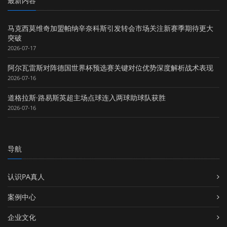
最新内容
马克西莫维奇加盟帕纳辛奈科斯引发转会市场关注新赛季期待更大
突破
2026-07-17
阿尔瓦雷斯对阵德国世界杯预选赛关键对位优势深度解析战术表现
2026-07-16
道格拉斯·路易斯英超主场点球连入两球助球队获胜
2026-07-16
导航
认识PA真人
案例中心
企业文化