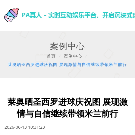
案例中心
首页
/
案例中心
/
莱奥晒圣西罗进球庆祝图 展现激情与自信继续带领米兰前行
莱奥晒圣西罗进球庆祝图 展现激
情与自信继续带领米兰前行
2026-06-13 10:31:23