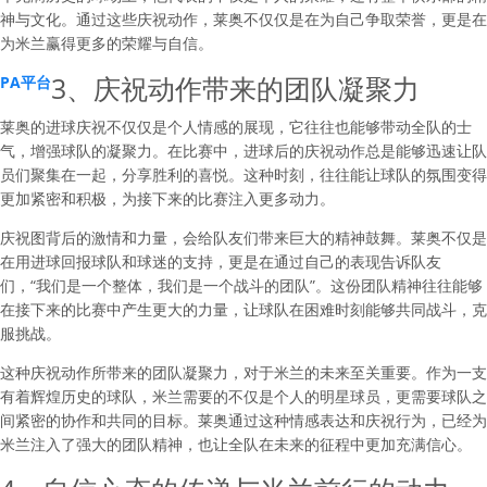
神与文化。通过这些庆祝动作，莱奥不仅仅是在为自己争取荣誉，更是在
为米兰赢得更多的荣耀与自信。
3、庆祝动作带来的团队凝聚力
PA平台
莱奥的进球庆祝不仅仅是个人情感的展现，它往往也能够带动全队的士
气，增强球队的凝聚力。在比赛中，进球后的庆祝动作总是能够迅速让队
员们聚集在一起，分享胜利的喜悦。这种时刻，往往能让球队的氛围变得
更加紧密和积极，为接下来的比赛注入更多动力。
庆祝图背后的激情和力量，会给队友们带来巨大的精神鼓舞。莱奥不仅是
在用进球回报球队和球迷的支持，更是在通过自己的表现告诉队友
们，“我们是一个整体，我们是一个战斗的团队”。这份团队精神往往能够
在接下来的比赛中产生更大的力量，让球队在困难时刻能够共同战斗，克
服挑战。
这种庆祝动作所带来的团队凝聚力，对于米兰的未来至关重要。作为一支
有着辉煌历史的球队，米兰需要的不仅是个人的明星球员，更需要球队之
间紧密的协作和共同的目标。莱奥通过这种情感表达和庆祝行为，已经为
米兰注入了强大的团队精神，也让全队在未来的征程中更加充满信心。