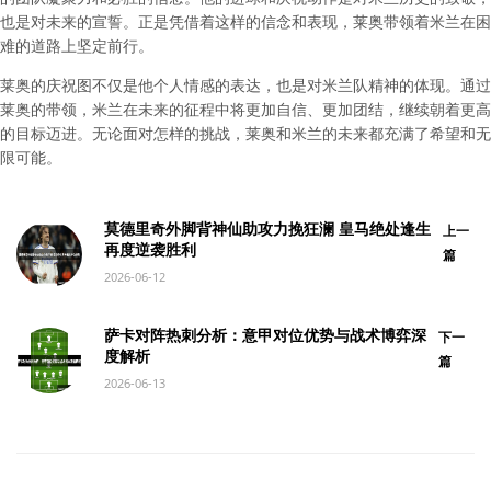
也是对未来的宣誓。正是凭借着这样的信念和表现，莱奥带领着米兰在困
难的道路上坚定前行。
莱奥的庆祝图不仅是他个人情感的表达，也是对米兰队精神的体现。通过
莱奥的带领，米兰在未来的征程中将更加自信、更加团结，继续朝着更高
的目标迈进。无论面对怎样的挑战，莱奥和米兰的未来都充满了希望和无
限可能。
莫德里奇外脚背神仙助攻力挽狂澜 皇马绝处逢生
上一
再度逆袭胜利
篇
2026-06-12
萨卡对阵热刺分析：意甲对位优势与战术博弈深
下一
度解析
篇
2026-06-13