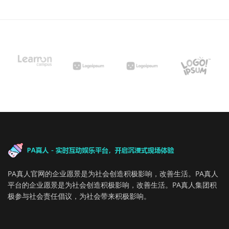
PA真人官网的企业愿景是为社会创造积极影响，改善生活。PA真人
平台的企业愿景是为社会创造积极影响，改善生活。PA真人集团积
极参与社会责任倡议，为社会带来积极影响。