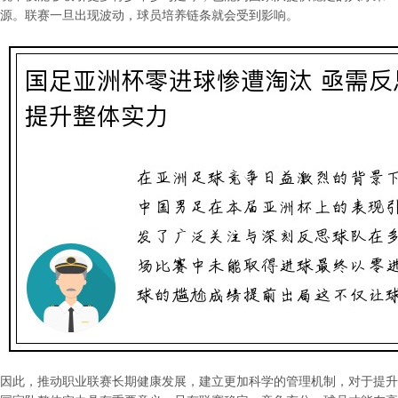
源。联赛一旦出现波动，球员培养链条就会受到影响。
因此，推动职业联赛长期健康发展，建立更加科学的管理机制，对于提升