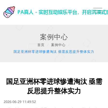
案例中心
首页
/
案例中心
/
国足亚洲杯零进球惨遭淘汰 亟需反思提升整体实力
国足亚洲杯零进球惨遭淘汰 亟需
反思提升整体实力
2026-06-29 11:49:52