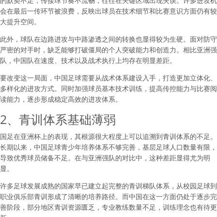
的默契不足，传接球节奏不流畅，往往在关键区域出现失误。许多进攻机
会在最后一传环节被浪费，反映出球员在技术细节和比赛意识方面仍有较
大提升空间。
此外，球队在边路进攻与中路渗透之间的转换也显得较为生硬。面对防守
严密的对手时，缺乏能够打破僵局的个人突破能力和创造力。相比亚洲强
队，中国队在速度、技术以及战术执行上均存在明显差距。
要改变这一局面，中国足球需要从战术体系建设入手，打造更加立体化、
多样化的进攻方式。同时加强球员基本技术训练，提高传控能力与比赛阅
读能力，逐步形成稳定高效的进攻体系。
2、青训体系基础薄弱
国足在亚洲杯上的表现，其根源很大程度上可以追溯到青训体系的不足。
长期以来，中国足球青少年培养体系不够完善，基层足球人口数量有限，
导致优秀球员储备不足。在与亚洲强队的对比中，这种差距显得尤为明
显。
许多足球发展成熟的国家早已建立起完整的青训梯队体系，从校园足球到
职业俱乐部青训形成了清晰的培养路径。而中国在这一方面仍处于逐步完
善阶段，部分地区青训资源匮乏，专业教练数量不足，训练理念也有待更