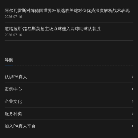
阿尔瓦雷斯对阵德国世界杯预选赛关键对位优势深度解析战术表现
2026-07-16
道格拉斯·路易斯英超主场点球连入两球助球队获胜
2026-07-16
导航
认识PA真人
案例中心
企业文化
服务种类
加入PA真人平台