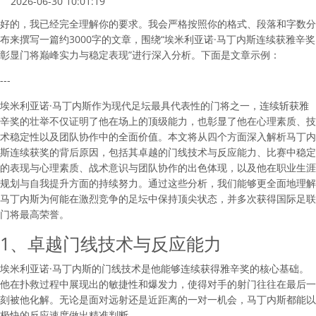
2026-06-30 10:01:19
好的，我已经完全理解你的要求。我会严格按照你的格式、段落和字数分
布来撰写一篇约3000字的文章，围绕“埃米利亚诺·马丁内斯连续获雅辛奖
彰显门将巅峰实力与稳定表现”进行深入分析。下面是文章示例：
---
埃米利亚诺·马丁内斯作为现代足坛最具代表性的门将之一，连续斩获雅
辛奖的壮举不仅证明了他在场上的顶级能力，也彰显了他在心理素质、技
术稳定性以及团队协作中的全面价值。本文将从四个方面深入解析马丁内
斯连续获奖的背后原因，包括其卓越的门线技术与反应能力、比赛中稳定
的表现与心理素质、战术意识与团队协作的出色体现，以及他在职业生涯
规划与自我提升方面的持续努力。通过这些分析，我们能够更全面地理解
马丁内斯为何能在激烈竞争的足坛中保持顶尖状态，并多次获得国际足联
门将最高荣誉。
1、卓越门线技术与反应能力
埃米利亚诺·马丁内斯的门线技术是他能够连续获得雅辛奖的核心基础。
他在扑救过程中展现出的敏捷性和爆发力，使得对手的射门往往在最后一
刻被他化解。无论是面对远射还是近距离的一对一机会，马丁内斯都能以
极快的反应速度做出精准判断。