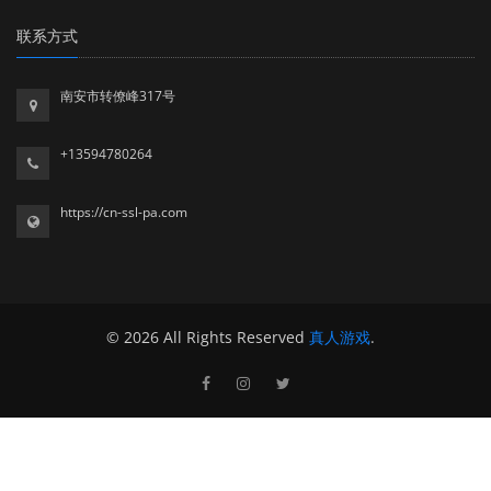
联系方式
南安市转僚峰317号
+13594780264
https://cn-ssl-pa.com
© 2026 All Rights Reserved
真人游戏
.