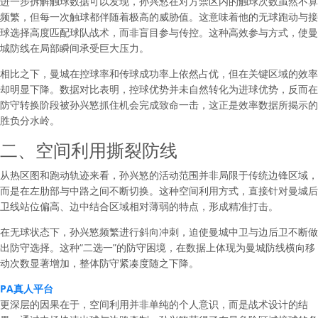
进一步拆解触球数据可以发现，孙兴慜在对方禁区内的触球次数虽然不算
频繁，但每一次触球都伴随着极高的威胁值。这意味着他的无球跑动与接
球选择高度匹配球队战术，而非盲目参与传控。这种高效参与方式，使曼
城防线在局部瞬间承受巨大压力。
相比之下，曼城在控球率和传球成功率上依然占优，但在关键区域的效率
却明显下降。数据对比表明，控球优势并未自然转化为进球优势，反而在
防守转换阶段被孙兴慜抓住机会完成致命一击，这正是效率数据所揭示的
胜负分水岭。
二、空间利用撕裂防线
从热区图和跑动轨迹来看，孙兴慜的活动范围并非局限于传统边锋区域，
而是在左肋部与中路之间不断切换。这种空间利用方式，直接针对曼城后
卫线站位偏高、边中结合区域相对薄弱的特点，形成精准打击。
在无球状态下，孙兴慜频繁进行斜向冲刺，迫使曼城中卫与边后卫不断做
出防守选择。这种“二选一”的防守困境，在数据上体现为曼城防线横向移
动次数显著增加，整体防守紧凑度随之下降。
PA真人平台
更深层的因果在于，空间利用并非单纯的个人意识，而是战术设计的结