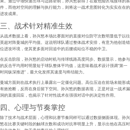
果。通过中场快速出球与边路牵制，孙兴慜获得了在最危险区域接球的条
件，而他对空间的理解与执行能力，则将这一战术意图转化为实实在在的
进攻成果。
三、战术针对精准生效
从战术数据上看，孙兴慜本场比赛面对的直接对位防守次数明显低于以往
英超对阵曼城的平均值。这说明球队通过整体战术安排，有意为他创造错
位进攻环境，使其更多面对回追中的后腰或站位不稳的中卫。
在反击阶段，孙兴慜的启动时机与传球线路高度同步。数据显示，他参与
的反击平均用时明显短于球队整体平均值，这意味着战术设计强调“第一
时间纵深推进”，最大化发挥其速度与终结能力。
曼城方面则在战术执行上暴露出一定僵化问题。高位压迫在前场未能形成
有效抢断，反而在身后留下空间。孙兴慜的数据表现，正是对这一战术漏
洞的直接回应，也揭示了针对性战术在强强对话中的决定性作用。
四、心理与节奏掌控
除了技术与战术层面，心理和比赛节奏同样可以通过数据侧面体现。孙兴
慜在比赛关键时段的触球次数和成功对抗率明显上升，显示出他在高压时