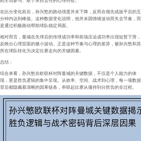
刻主动参与、敢于承担责任的心理特征。
在比分变化前后，孙兴慜的跑动强度并未下降，反而在领先或扳平后的五
分钟内达到峰值。这种数据变化说明，他并未因情绪波动而失去节奏，而
是通过积极跑动帮助球队稳定局面。
相对而言，曼城在失球后的传球成功率和前场压迫成功率出现短暂下滑，
反映出心理层面的微小波动。正是这种节奏与心理的差异，被孙兴慜和其
所在球队转化为决定比赛走向的关键因素。
总结：
综合来看，孙兴慜在欧联杯对阵曼城的关键数据，不仅是个人能力的体
现，更是胜负逻辑的集中呈现。从效率、空间、战术到心理，每一项数据
背后都隐藏着清晰的因果链条，串联起比赛从僵持到分胜负的全过程。