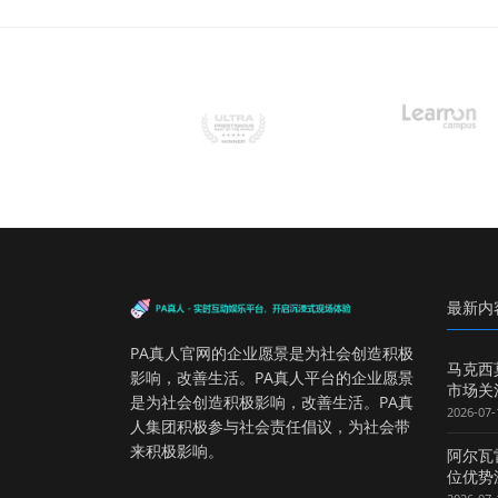
最新内
PA真人官网的企业愿景是为社会创造积极
马克西
影响，改善生活。PA真人平台的企业愿景
市场关
是为社会创造积极影响，改善生活。PA真
2026-07-
人集团积极参与社会责任倡议，为社会带
来积极影响。
阿尔瓦
位优势