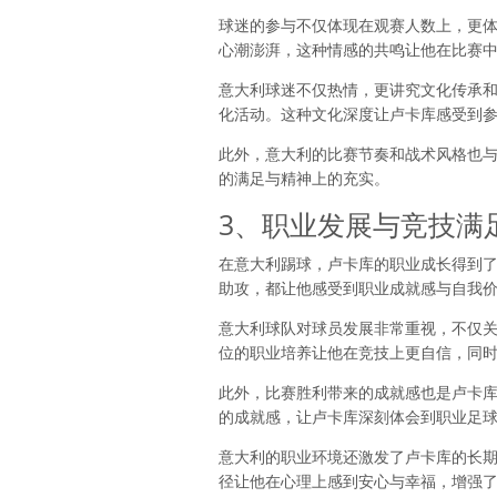
球迷的参与不仅体现在观赛人数上，更
心潮澎湃，这种情感的共鸣让他在比赛
意大利球迷不仅热情，更讲究文化传承
化活动。这种文化深度让卢卡库感受到
此外，意大利的比赛节奏和战术风格也
的满足与精神上的充实。
3、职业发展与竞技满
在意大利踢球，卢卡库的职业成长得到
助攻，都让他感受到职业成就感与自我
意大利球队对球员发展非常重视，不仅
位的职业培养让他在竞技上更自信，同
此外，比赛胜利带来的成就感也是卢卡
的成就感，让卢卡库深刻体会到职业足
意大利的职业环境还激发了卢卡库的长
径让他在心理上感到安心与幸福，增强