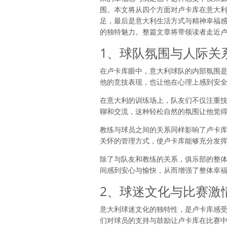
围。本文将从四个方面对卢卡库在意大
足，最后是意大利生活方式与精神幸福
的独特魅力。整篇文章将带领读者走近
1、球队氛围与人际关
在卢卡库眼中，意大利球队的内部氛围
他的竞技表现，也让他在心理上感到安
在意大利的训练场上，队友们不仅注重
聊和交流，这种轻松自然的氛围让他觉
教练与球员之间的关系同样影响了卢卡
关怀的管理方式，使卢卡库能够充分发
除了与队友和教练的关系，俱乐部的整
间感到安心与愉快，从而增强了整体幸
2、球迷文化与比赛激
意大利球迷文化的独特性，是卢卡库感
们对球员的支持与鼓励让卢卡库在比赛