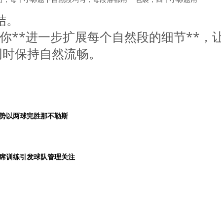
结。
你**进一步扩展每个自然段的细节**，
同时保持自然流畅。
势以两球完胜那不勒斯
席训练引发球队管理关注