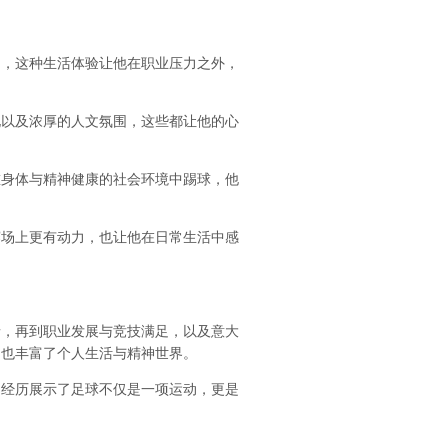
力，这种生活体验让他在职业压力之外，
化以及浓厚的人文氛围，这些都让他的心
重身体与精神健康的社会环境中踢球，他
赛场上更有动力，也让他在日常生活中感
情，再到职业发展与竞技满足，以及意大
，也丰富了个人生活与精神世界。
的经历展示了足球不仅是一项运动，更是
。