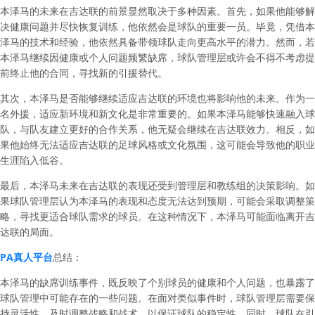
本泽马的未来在吉达联的前景显然取决于多种因素。首先，如果他能够解
决健康问题并尽快恢复训练，他依然会是球队的重要一员。毕竟，凭借本
泽马的技术和经验，他依然具备带领球队走向更高水平的潜力。然而，若
本泽马继续因健康或个人问题频繁缺席，球队管理层或许会不得不考虑提
前终止他的合同，寻找新的引援替代。
其次，本泽马是否能够继续适应吉达联的环境也将影响他的未来。作为一
名外援，适应新环境和新文化是非常重要的。如果本泽马能够快速融入球
队，与队友建立更好的合作关系，他无疑会继续在吉达联效力。相反，如
果他始终无法适应吉达联的足球风格或文化氛围，这可能会导致他的职业
生涯陷入低谷。
最后，本泽马未来在吉达联的表现还受到管理层和教练组的决策影响。如
果球队管理层认为本泽马的表现和态度无法达到预期，可能会采取调整策
略，寻找更适合球队需求的球员。在这种情况下，本泽马可能面临离开吉
达联的局面。
PA真人平台
总结：
本泽马的缺席训练事件，既反映了个别球员的健康和个人问题，也暴露了
球队管理中可能存在的一些问题。在面对类似事件时，球队管理层需要保
持灵活性，及时调整战略和战术，以保证球队的稳定性。同时，球队在引