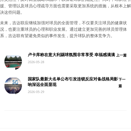
援、管理以及球员心理疏导方面也需要采取更加系统的措施，从根本上解
决这些问题。
未来，吉达联应继续加强对球员的全面管理，不仅要关注球员的健康状
况，也要注重球员的心理和职业发展。通过建立更加完善的球员管理体
系，吉达联有望避免类似的事件发生，提升球队的整体竞争力。
卢卡库称在意大利踢球氛围非常享受 幸福感满满
上一篇
2026-05-28
国家队最新大名单公布引发连锁反应对备战格局影
下一
响深远全面显现
篇
2026-05-29