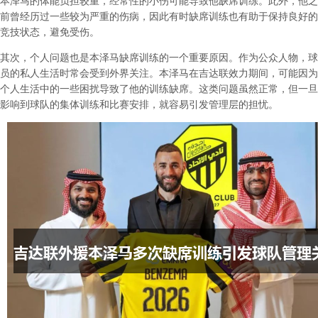
本泽马的体能负担较重，经常性的小伤可能导致他缺席训练。此外，他之
前曾经历过一些较为严重的伤病，因此有时缺席训练也有助于保持良好的
竞技状态，避免受伤。
其次，个人问题也是本泽马缺席训练的一个重要原因。作为公众人物，球
员的私人生活时常会受到外界关注。本泽马在吉达联效力期间，可能因为
个人生活中的一些困扰导致了他的训练缺席。这类问题虽然正常，但一旦
影响到球队的集体训练和比赛安排，就容易引发管理层的担忧。