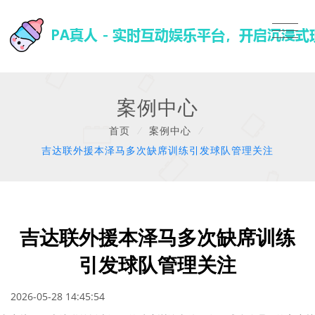
案例中心
首页
/
案例中心
/
吉达联外援本泽马多次缺席训练引发球队管理关注
吉达联外援本泽马多次缺席训练
引发球队管理关注
2026-05-28 14:45:54